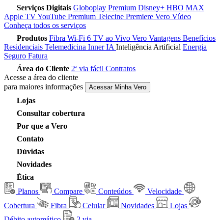
Serviços Digitais
Globoplay Premium
Disney+
HBO MAX
Apple TV
YouTube Premium
Telecine
Premiere
Vero Vídeo
Conheça todos os serviços
Produtos
Fibra
Wi-Fi 6
TV ao Vivo
Vero Vantagens
Benefícios
Residenciais
Telemedicina
Inner IA
Inteligência Artificial
Energia
Seguro Fatura
Área do Cliente
2ª via fácil
Contratos
Acesse a área do cliente
para maiores informações
Acessar Minha Vero
Lojas
Consultar cobertura
Por que a Vero
Contato
Dúvidas
Novidades
Ética
Planos
Compare
Conteúdos
Velocidade
Cobertura
Fibra
Celular
Novidades
Lojas
Débito automático
2 via