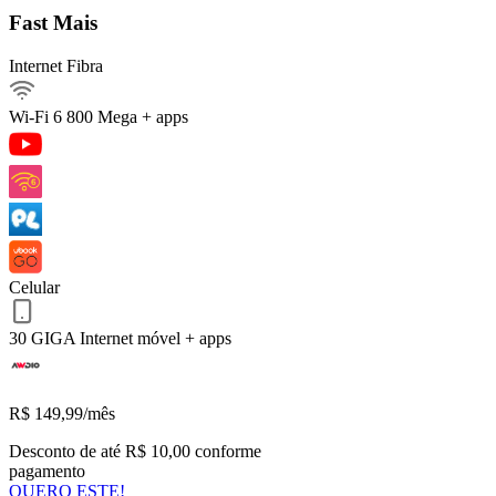
Fast Mais
Internet Fibra
Internet Fibra800Mega
Ver detalhes
Wi-Fi 6
800 Mega + apps
Internet móvel
Ouvir música
Streaming
Celular 30 GIGA
Serviços inclusos
Celular
30 GIGA
Internet móvel + apps
QUERO ESTE!
Voltar
R$
149,99
/mês
Desconto de até R$ 10,00 conforme
pagamento
QUERO ESTE!