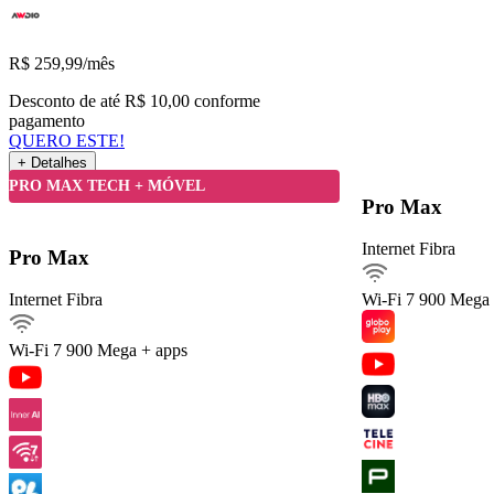
R$
259,99
/mês
Desconto de até R$ 10,00 conforme
pagamento
QUERO ESTE!
+ Detalhes
Detalhes do Plano
PRO MAX TECH + MÓVEL
Pro Max
Internet Fibra
Internet Fibra900Mega
Pro Max
Ver detalhes
Internet Fibra
Wi-Fi 7
900 Mega 
Internet móvel
Streaming
Wi-Fi 7
900 Mega + apps
Arquivos pesados
Celular 60 GIGA
Serviços inclusos