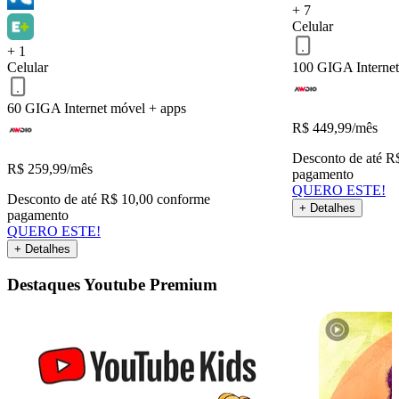
+ 7
Celular
QUERO ESTE!
Voltar
+ 1
Celular
100 GIGA
Interne
60 GIGA
Internet móvel + apps
R$
449,99
/mês
Desconto de até R
R$
259,99
/mês
pagamento
QUERO ESTE!
Desconto de até R$ 10,00 conforme
+ Detalhes
pagamento
QUERO ESTE!
+ Detalhes
Destaques Youtube Premium