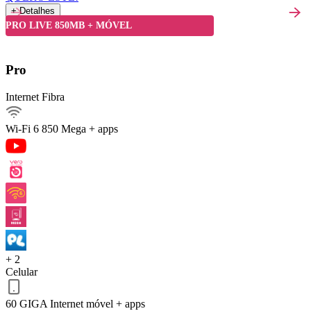
+ Detalhes
Detalhes do Plano
PRO LIVE 850MB + MÓVEL
Internet Fibra850Mega
Pro
Ver detalhes
Internet Fibra
Internet móvel
Streaming
Wi-Fi 6
850 Mega + apps
Arquivos pesados
Celular 60 GIGA
Serviços inclusos
QUERO ESTE!
Voltar
+ 2
Celular
60 GIGA
Internet móvel + apps