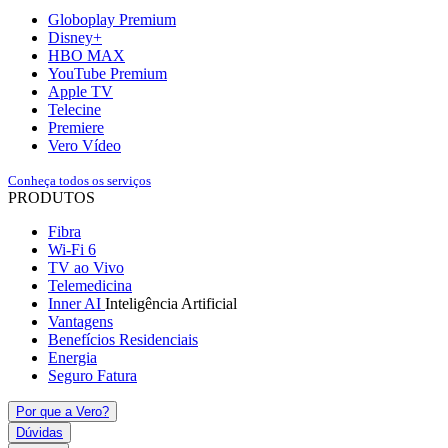
Globoplay Premium
Disney+
HBO MAX
YouTube Premium
Apple TV
Telecine
Premiere
Vero Vídeo
Conheça todos os serviços
PRODUTOS
Fibra
Wi-Fi 6
TV ao Vivo
Telemedicina
Inner AI
Inteligência Artificial
Vantagens
Benefícios Residenciais
Energia
Seguro Fatura
Por que a Vero?
Dúvidas