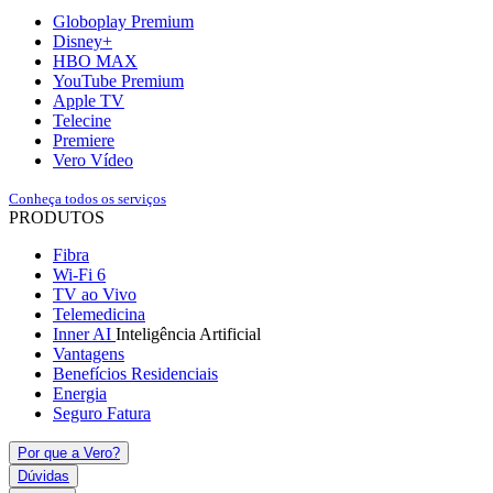
Globoplay Premium
Disney+
HBO MAX
YouTube Premium
Apple TV
Telecine
Premiere
Vero Vídeo
Conheça todos os serviços
PRODUTOS
Fibra
Wi-Fi 6
TV ao Vivo
Telemedicina
Inner AI
Inteligência Artificial
Vantagens
Benefícios Residenciais
Energia
Seguro Fatura
Por que a Vero?
Dúvidas