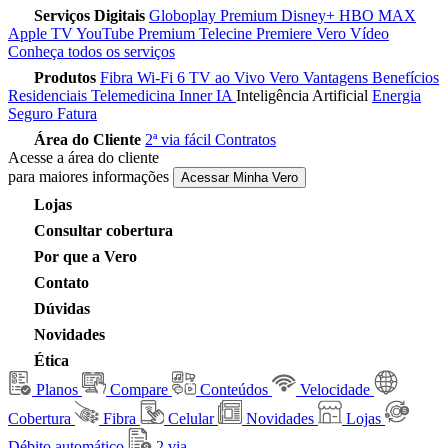
Serviços Digitais
Globoplay Premium
Disney+
HBO MAX
Apple TV
YouTube Premium
Telecine
Premiere
Vero Vídeo
Conheça todos os serviços
Produtos
Fibra
Wi-Fi 6
TV ao Vivo
Vero Vantagens
Benefícios
Residenciais
Telemedicina
Inner IA
Inteligência Artificial
Energia
Seguro Fatura
Área do Cliente
2ª via fácil
Contratos
Acesse a área do cliente
para maiores informações
Acessar Minha Vero
Lojas
Consultar cobertura
Por que a Vero
Contato
Dúvidas
Novidades
Ética
Planos
Compare
Conteúdos
Velocidade
Cobertura
Fibra
Celular
Novidades
Lojas
Débito automático
2 via