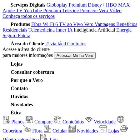
Serviços Digitais
Globoplay Premium
Disney+
HBO MAX
Apple TV
YouTube Premium
Telecine
Premiere
Vero Vídeo
Conheça todos os serviços
Produtos
Fibra
Wi-Fi 6
TV ao Vivo
Vero Vantagens
Benefícios
Residenciais
Telemedicina
Inner IA
Inteligência Artificial
Energia
Seguro Fatura
Área do Cliente
2ª via fácil
Contratos
Acesse a área do cliente
para maiores informações
Acessar Minha Vero
Lojas
Consultar cobertura
Por que a Vero
Contato
Dúvidas
Novidades
Ética
Planos
Compare
Conteúdos
Velocidade
Cobertura
Fibra
Celular
Novidades
Lojas
Débito automático
2 via