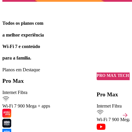
Vero Pro Max
Todos os planos com
a melhor experiência
Wi-Fi 7 e conteúdo
para a família.
Planos em Destaque
Detalhes do Plano
PRO MAX TECH 
Pro Max
Internet Fibra
Internet Fibra900Mega
Pro Max
Ver detalhes
Wi-Fi 7
900 Mega + apps
Internet Fibra
Internet móvel
Streaming
Wi-Fi 7
900 Mega 
Arquivos pesados