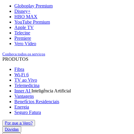
Globoplay Premium
Disney+
HBO MAX
YouTube Premium
Apple TV
Telecine
Premiere
Vero Vídeo
Conheça todos os serviços
PRODUTOS
Fibra
Wi-Fi 6
TV ao Vivo
Telemedicina
Inner AI
Inteligência Artificial
Vantagens
Benefícios Residenciais
Energia
Seguro Fatura
Por que a Vero?
Dúvidas