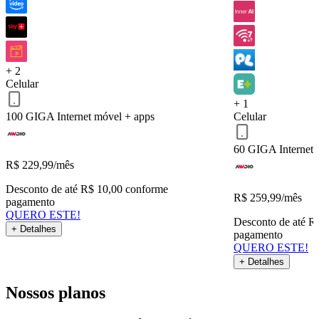
Celular 100 GIGA
Serviços inclusos
+ 2
Celular
QUERO ESTE!
Voltar
+ 1
100 GIGA
Internet móvel + apps
Celular
60 GIGA
Internet
R$
229,99
/mês
Desconto de até R$ 10,00 conforme
R$
259,99
/mês
pagamento
QUERO ESTE!
Desconto de até R
+ Detalhes
pagamento
QUERO ESTE!
+ Detalhes
Nossos planos