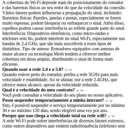
A cobertura do Wi-Fi depende mais do posicionamento do roteador
e das barreiras físicas ao seu redor do que da velocidade da conexão.
Vários fatores podem influenciar a propagação do sinal, incluindo:
Barreiras físicas: Paredes, janelas e portas, especialmente se forem
muito espessas, podem bloquear ou enfraquecer o sinal. Além disso,
espelhos podem causar interferência ao refletir grande parte do sinal.
Interferência: Dispositivos eletrônicos, como micro-ondas e
telefones sem fio, podem interferir no sinal Wi-Fi, especialmente nas
bandas de 2,4 GHz, que são mais suscetíveis a esses tipos de
distúrbios. Tipo de antena: Roteadores equipados com antenas de
maior alcance ou tecnologia Mesh tendem a oferecer melhor
cobertura em áreas amplas, distribuindo o sinal de forma mais
eficiente.
Quando usar a rede 2.4 e a 5.8?
Quando estiver perto do roteador, prefira a rede 5GHz para mais
velocidade e estabilidade. Ao se afastar, use a rede 2.4GHz, que
oferece maior alcance, apesar da velocidade reduzida.
Qual é a velocidade do meu contrato?
Você pode consultar a velocidade do seu plano no nosso aplicativo.
Posso suspender temporariamente a minha internet?
Sim, é possível suspender o serviço temporariamente por no mínimo
30 e no máximo 120 dias, sendo elegível uma vez por ano.
Porque que nao chega a velocidade total na rede wifi?
A rede Wi-Fi pode sofrer interferências de diversos fatores externos,
como outros dispositivos que emitem radiofrequência (telefones sem