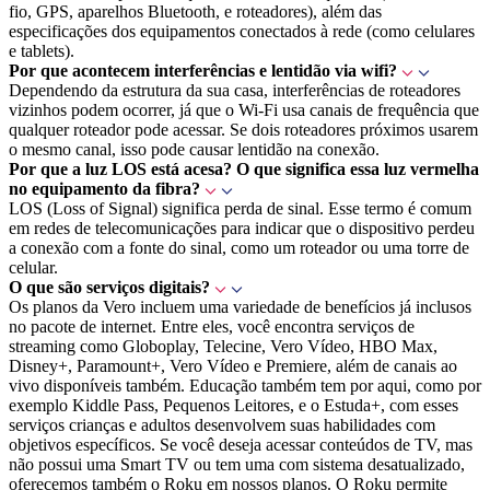
fio, GPS, aparelhos Bluetooth, e roteadores), além das
especificações dos equipamentos conectados à rede (como celulares
e tablets).
Por que acontecem interferências e lentidão via wifi?
Dependendo da estrutura da sua casa, interferências de roteadores
vizinhos podem ocorrer, já que o Wi-Fi usa canais de frequência que
qualquer roteador pode acessar. Se dois roteadores próximos usarem
o mesmo canal, isso pode causar lentidão na conexão.
Por que a luz LOS está acesa? O que significa essa luz vermelha
no equipamento da fibra?
LOS (Loss of Signal) significa perda de sinal. Esse termo é comum
em redes de telecomunicações para indicar que o dispositivo perdeu
a conexão com a fonte do sinal, como um roteador ou uma torre de
celular.
O que são serviços digitais?
Os planos da Vero incluem uma variedade de benefícios já inclusos
no pacote de internet. Entre eles, você encontra serviços de
streaming como Globoplay, Telecine, Vero Vídeo, HBO Max,
Disney+, Paramount+, Vero Vídeo e Premiere, além de canais ao
vivo disponíveis também. Educação também tem por aqui, como por
exemplo Kiddle Pass, Pequenos Leitores, e o Estuda+, com esses
serviços crianças e adultos desenvolvem suas habilidades com
objetivos específicos. Se você deseja acessar conteúdos de TV, mas
não possui uma Smart TV ou tem uma com sistema desatualizado,
oferecemos também o Roku em nossos planos. O Roku permite