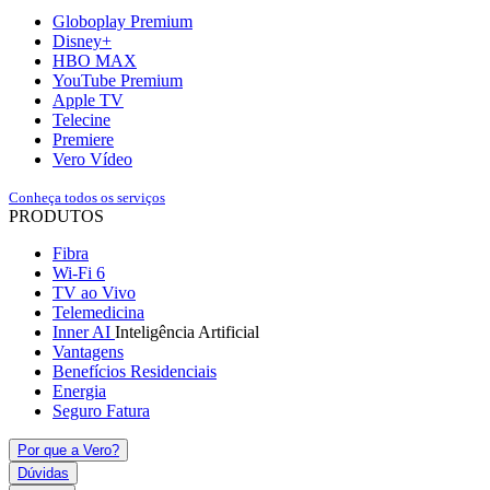
Globoplay Premium
Disney+
HBO MAX
YouTube Premium
Apple TV
Telecine
Premiere
Vero Vídeo
Conheça todos os serviços
PRODUTOS
Fibra
Wi-Fi 6
TV ao Vivo
Telemedicina
Inner AI
Inteligência Artificial
Vantagens
Benefícios Residenciais
Energia
Seguro Fatura
Por que a Vero?
Dúvidas