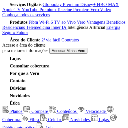
Serviços Digitais
Globoplay Premium
Disney+
HBO MAX
Apple TV
YouTube Premium
Telecine
Premiere
Vero Vídeo
Conheça todos os serviços
Produtos
Fibra
Wi-Fi 6
TV ao Vivo
Vero Vantagens
Benefícios
Residenciais
Telemedicina
Inner IA
Inteligência Artificial
Energia
Seguro Fatura
Área do Cliente
2ª via fácil
Contratos
Acesse a área do cliente
para maiores informações
Acessar Minha Vero
Lojas
Consultar cobertura
Por que a Vero
Contato
Dúvidas
Novidades
Ética
Planos
Compare
Conteúdos
Velocidade
Cobertura
Fibra
Celular
Novidades
Lojas
Débito automático
2 via