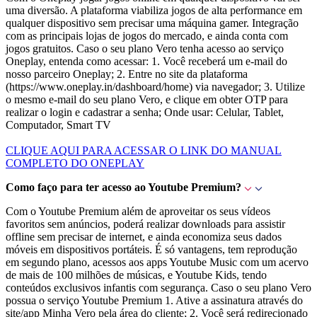
uma diversão. A plataforma viabiliza jogos de alta performance em
qualquer dispositivo sem precisar uma máquina gamer. Integração
com as principais lojas de jogos do mercado, e ainda conta com
jogos gratuitos. Caso o seu plano Vero tenha acesso ao serviço
Oneplay, entenda como acessar: 1. Você receberá um e-mail do
nosso parceiro Oneplay; 2. Entre no site da plataforma
(https://www.oneplay.in/dashboard/home) via navegador; 3. Utilize
o mesmo e-mail do seu plano Vero, e clique em obter OTP para
realizar o login e cadastrar a senha; Onde usar: Celular, Tablet,
Computador, Smart TV
CLIQUE AQUI PARA ACESSAR O LINK DO MANUAL
COMPLETO DO ONEPLAY
Como faço para ter acesso ao Youtube Premium?
Com o Youtube Premium além de aproveitar os seus vídeos
favoritos sem anúncios, poderá realizar downloads para assistir
offline sem precisar de internet, e ainda economiza seus dados
móveis em dispositivos portáteis. É só vantagens, tem reprodução
em segundo plano, acessos aos apps Youtube Music com um acervo
de mais de 100 milhões de músicas, e Youtube Kids, tendo
conteúdos exclusivos infantis com segurança. Caso o seu plano Vero
possua o serviço Youtube Premium 1. Ative a assinatura através do
site/app Minha Vero pela área do cliente; 2. Você será redirecionado