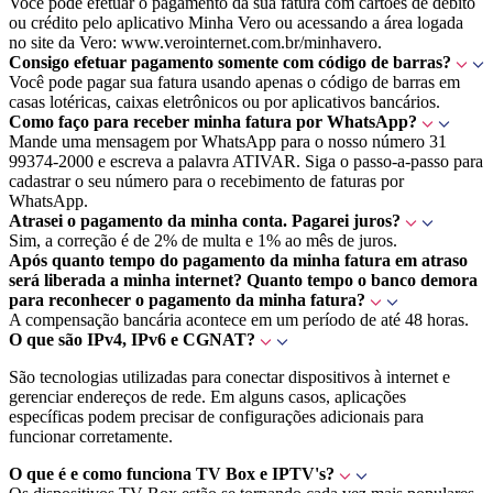
Você pode efetuar o pagamento da sua fatura com cartões de débito
ou crédito pelo aplicativo Minha Vero ou acessando a área logada
no site da Vero: www.verointernet.com.br/minhavero.
Consigo efetuar pagamento somente com código de barras?
Você pode pagar sua fatura usando apenas o código de barras em
casas lotéricas, caixas eletrônicos ou por aplicativos bancários.
Como faço para receber minha fatura por WhatsApp?
Mande uma mensagem por WhatsApp para o nosso número 31
99374-2000 e escreva a palavra ATIVAR. Siga o passo-a-passo para
cadastrar o seu número para o recebimento de faturas por
WhatsApp.
Atrasei o pagamento da minha conta. Pagarei juros?
Sim, a correção é de 2% de multa e 1% ao mês de juros.
Após quanto tempo do pagamento da minha fatura em atraso
será liberada a minha internet? Quanto tempo o banco demora
para reconhecer o pagamento da minha fatura?
A compensação bancária acontece em um período de até 48 horas.
O que são IPv4, IPv6 e CGNAT?
São tecnologias utilizadas para conectar dispositivos à internet e
gerenciar endereços de rede. Em alguns casos, aplicações
específicas podem precisar de configurações adicionais para
funcionar corretamente.
O que é e como funciona TV Box e IPTV's?