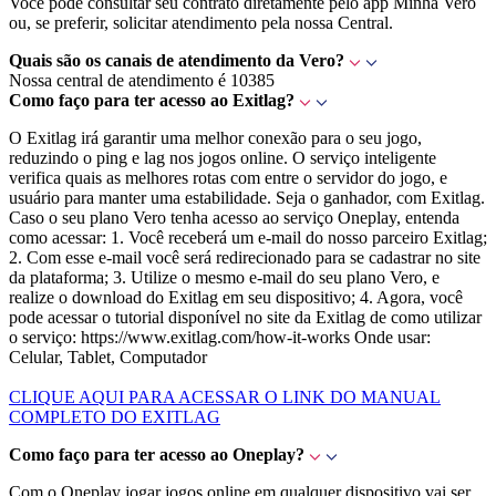
Você pode consultar seu contrato diretamente pelo app Minha Vero
ou, se preferir, solicitar atendimento pela nossa Central.
Quais são os canais de atendimento da Vero?
Nossa central de atendimento é 10385
Como faço para ter acesso ao Exitlag?
O Exitlag irá garantir uma melhor conexão para o seu jogo,
reduzindo o ping e lag nos jogos online. O serviço inteligente
verifica quais as melhores rotas com entre o servidor do jogo, e
usuário para manter uma estabilidade. Seja o ganhador, com Exitlag.
Caso o seu plano Vero tenha acesso ao serviço Oneplay, entenda
como acessar: 1. Você receberá um e-mail do nosso parceiro Exitlag;
2. Com esse e-mail você será redirecionado para se cadastrar no site
da plataforma; 3. Utilize o mesmo e-mail do seu plano Vero, e
realize o download do Exitlag em seu dispositivo; 4. Agora, você
pode acessar o tutorial disponível no site da Exitlag de como utilizar
o serviço: https://www.exitlag.com/how-it-works Onde usar:
Celular, Tablet, Computador
CLIQUE AQUI PARA ACESSAR O LINK DO MANUAL
COMPLETO DO EXITLAG
Como faço para ter acesso ao Oneplay?
Com o Oneplay jogar jogos online em qualquer dispositivo vai ser