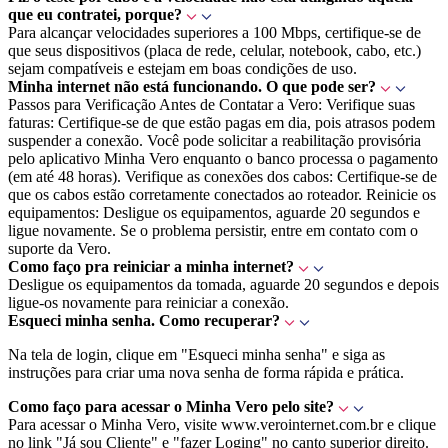
que eu contratei, porque?
Para alcançar velocidades superiores a 100 Mbps, certifique-se de
que seus dispositivos (placa de rede, celular, notebook, cabo, etc.)
sejam compatíveis e estejam em boas condições de uso.
Minha internet não está funcionando. O que pode ser?
Passos para Verificação Antes de Contatar a Vero: Verifique suas
faturas: Certifique-se de que estão pagas em dia, pois atrasos podem
suspender a conexão. Você pode solicitar a reabilitação provisória
pelo aplicativo Minha Vero enquanto o banco processa o pagamento
(em até 48 horas). Verifique as conexões dos cabos: Certifique-se de
que os cabos estão corretamente conectados ao roteador. Reinicie os
equipamentos: Desligue os equipamentos, aguarde 20 segundos e
ligue novamente. Se o problema persistir, entre em contato com o
suporte da Vero.
Como faço pra reiniciar a minha internet?
Desligue os equipamentos da tomada, aguarde 20 segundos e depois
ligue-os novamente para reiniciar a conexão.
Esqueci minha senha. Como recuperar?
Na tela de login, clique em "Esqueci minha senha" e siga as
instruções para criar uma nova senha de forma rápida e prática.
Como faço para acessar o Minha Vero pelo site?
Para acessar o Minha Vero, visite www.verointernet.com.br e clique
no link "Já sou Cliente" e "fazer Loging" no canto superior direito.