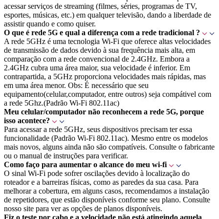
acessar serviços de streaming (filmes, séries, programas de TV,
esportes, músicas, etc.) em qualquer televisão, dando a liberdade de
assistir quando e como quiser.
O que é rede 5G e qual a diferença com a rede tradicional ?
A rede 5GHz é uma tecnologia Wi-Fi que oferece altas velocidades
de transmissão de dados devido à sua frequência mais alta, em
comparação com a rede convencional de 2.4GHz. Embora a
2.4GHz cubra uma área maior, sua velocidade é inferior. Em
contrapartida, a 5GHz proporciona velocidades mais rápidas, mas
em uma área menor. Obs: É necessário que seu
equipamento(celular,computador, entre outros) seja compátivel com
a rede 5Ghz.(Padrão Wi-Fi 802.11ac)
Meu celular/computador não reconhecem a rede 5G, porque
isso acontece?
Para acessar a rede 5GHz, seus dispositivos precisam ter essa
funcionalidade (Padrão Wi-Fi 802.11ac). Mesmo entre os modelos
mais novos, alguns ainda não são compatíveis. Consulte o fabricante
ou o manual de instruções para verificar.
Como faço para aumentar o alcance do meu wi-fi
O sinal Wi-Fi pode sofrer oscilações devido à localização do
roteador e a barreiras físicas, como as paredes da sua casa. Para
melhorar a cobertura, em alguns casos, recomendamos a instalação
de repetidores, que estão disponíveis conforme seu plano. Consulte
nosso site para ver as opções de planos disponíveis.
Fiz o teste por cabo e a velocidade não está atingindo aquela