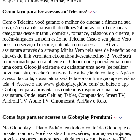
Apple TV, Chromecast, AirPlay e Roku.
Como faço para ter acessos ao Telecine?
Com o Telecine você garante o melhor do cinema e filmes na sua
casa, são 6 canais transmitindo filmes 24 horas por dia de todas
categorias desde infantil, comédia, romance, clássicos do cinema, e
recém-lançados também estão no Telecine Caso o seu plano Vero
possua o serviço Telecine, entenda como acessar: 1. Ative a
assinatura através do site/app Minha Vero pela área de benefícios ou
através do link verointernet.com.br/ativeseutelecine/; 2. Você será
redirecionado para o ambiente da Globo, onde poderá entrar com
uma conta Globo já existente ou cadastrar uma nova (se realizar
novo cadastro, receberá um e-mail de ativação de conta); 3. Após o
acesso da conta, a assinatura será feita e a confirmação aparecerá na
tela. 4. Acesse o site www.globoplay.globo.com/ ou baixe o app
Globoplay para aproveitar os conteúdos disponíveis na sua
assinatura. Onde usar: Celular, Tablet, Computador, Smart TV,
Android TV, Apple TV, Chromecast, AirPlay e Roku
Como faço para ter acessos ao Globoplay Premium?
No Globoplay – Plano Padrão tem todo o conteúdo Globo que o
brasileiro adora. Você assiste a filmes, séries, produções originais,
novelas, esportes, programas e ainda tem os canais ao vivo TV