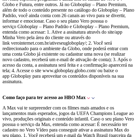
Globo e Futura, entre outros. Já no Globoplay – Plano Premium,
além de todo o conteúdo presente no catálogo do Globoplay – Plano
Padrão, você ainda conta com 26 canais ao vivo para se divertir,
informar e emocionar. Caso o seu plano Vero possua o
serviço Globoplay – Plano Padrão e Globoplay – Plano Premium,
entenda como acessar: 1. Ative a assinatura através do site/app
Minha Vero pela área do cliente ou através do
link verointernet.com.br/ativeseugloboplay/; 2. Você será
redirecionado para o ambiente da Globo, onde poderá entrar com
uma conta Globo já existente ou cadastrar uma nova (se realizar
novo cadastro, receberá um e-mail de ativação de conta); 3. Após o
acesso da conta, a assinatura será feita e a confirmação aparecerá na
tela; 4. Acesse o site www.globoplay.globo.com/ ou baixe o
app Globoplay para aproveitar os conteúdos disponíveis na sua
assinatura.
Como faço para ter acesso ao HBO Max
A Max vai te surpreender com os filmes mais amados e os
lançamentos mais esperados, jogos da UEFA Champions League ao
vivo, produções originais e conteúdo infantil. Caso o seu plano Vero
possua o serviço da Max, entenda como acessar: É necessário ter
cadastro no Vero Vídeo para conseguir ativar a assinatura Max do
seu plano. 1. Você receberá um e-mail da Watch Brasil (parceira da