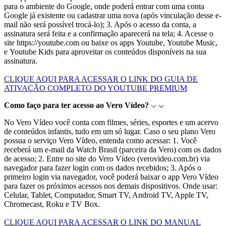
para o ambiente do Google, onde poderá entrar com uma conta
Google já existente ou cadastrar uma nova (após vinculação desse e-
mail não será possível trocá-lo); 3. Após o acesso da conta, a
assinatura será feita e a confirmação aparecerá na tela; 4. Acesse o
site https://youtube.com ou baixe os apps Youtube, Youtube Music,
e Youtube Kids para aproveitar os conteúdos disponíveis na sua
assinatura.
CLIQUE AQUI PARA ACESSAR O LINK DO GUIA DE
ATIVAÇÃO COMPLETO DO YOUTUBE PREMIUM
Como faço para ter acesso ao Vero Vídeo?
No Vero Vídeo você conta com filmes, séries, esportes e um acervo
de conteúdos infantis, tudo em um só lugar. Caso o seu plano Vero
possua o serviço Vero Vídeo, entenda como acessar: 1. Você
receberá um e-mail da Watch Brasil (parceira da Vero) com os dados
de acesso; 2. Entre no site do Vero Vídeo (verovideo.com.br) via
navegador para fazer login com os dados recebidos; 3. Após o
primeiro login via navegador, você poderá baixar o app Vero Vídeo
para fazer os próximos acessos nos demais dispositivos. Onde usar:
Celular, Tablet, Computador, Smart TV, Android TV, Apple TV,
Chromecast, Roku e TV Box.
CLIQUE AQUI PARA ACESSAR O LINK DO MANUAL