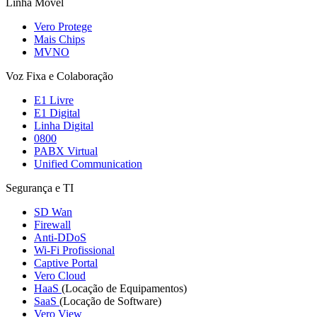
Linha Móvel
Vero Protege
Mais Chips
MVNO
Voz Fixa e Colaboração
E1 Livre
E1 Digital
Linha Digital
0800
PABX Virtual
Unified Communication
Segurança e TI
SD Wan
Firewall
Anti-DDoS
Wi-Fi Profissional
Captive Portal
Vero Cloud
HaaS
(Locação de Equipamentos)
SaaS
(Locação de Software)
Vero View