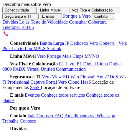
Descubra mais sobre Vero
Conectividade
Linha Móvel
Voz Fixa e Colaboração
Por que a Vero
Segurança e TI
E mais
Contato
Dúvidas
Lojas
Teste de Velocidade
Consultar Cobertura
Telefone: 103 85
Conectividade
Banda Larga
IP Dedicado
Vero Conecta+
Vero
Plus
Lan to Lan
MPLS
Starlink
Linha Móvel
Vero Protege
Mais Chips
MVNO
Voz Fixa e Colaboração
E1 Livre
E1 Digital
Linha Digital
0800
PABX Virtual
Unified Communication
Segurança e TI
Vero View
SD Wan
Firewall
Anti-DDoS
Wi-
Fi Profissional
Captive Portal
Vero Cloud
HaaS
Locação de
Equipamentos
SaaS
Locação de Software
E mais
Eventos
Conheça todos serviços
Conheça todos os
planos
Por que a Vero
Contato
Fale Conosco
FAQ
Atendimento via Whatsapp
Trabalhe Conosco
Dúvidas