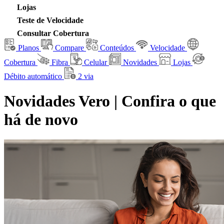
Lojas
Teste de Velocidade
Consultar Cobertura
Planos
Compare
Conteúdos
Velocidade
Cobertura
Fibra
Celular
Novidades
Lojas
Débito automático
2 via
Novidades Vero | Confira o que
há de novo