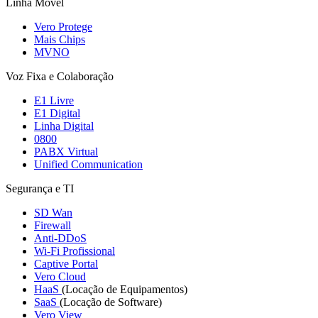
Linha Móvel
Vero Protege
Mais Chips
MVNO
Voz Fixa e Colaboração
E1 Livre
E1 Digital
Linha Digital
0800
PABX Virtual
Unified Communication
Segurança e TI
SD Wan
Firewall
Anti-DDoS
Wi-Fi Profissional
Captive Portal
Vero Cloud
HaaS
(Locação de Equipamentos)
SaaS
(Locação de Software)
Vero View