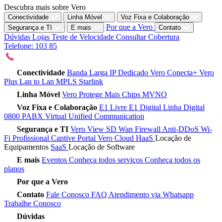
Descubra mais sobre Vero
Conectividade
Linha Móvel
Voz Fixa e Colaboração
Por que a Vero
Segurança e TI
E mais
Contato
Dúvidas
Lojas
Teste de Velocidade
Consultar Cobertura
Telefone: 103 85
Conectividade
Banda Larga
IP Dedicado
Vero Conecta+
Vero
Plus
Lan to Lan
MPLS
Starlink
Linha Móvel
Vero Protege
Mais Chips
MVNO
Voz Fixa e Colaboração
E1 Livre
E1 Digital
Linha Digital
0800
PABX Virtual
Unified Communication
Segurança e TI
Vero View
SD Wan
Firewall
Anti-DDoS
Wi-
Fi Profissional
Captive Portal
Vero Cloud
HaaS
Locação de
Equipamentos
SaaS
Locação de Software
E mais
Eventos
Conheça todos serviços
Conheça todos os
planos
Por que a Vero
Contato
Fale Conosco
FAQ
Atendimento via Whatsapp
Trabalhe Conosco
Dúvidas