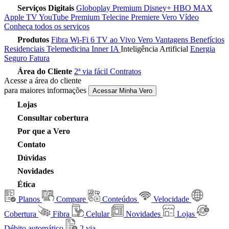
Serviços Digitais
Globoplay Premium
Disney+
HBO MAX
Apple TV
YouTube Premium
Telecine
Premiere
Vero Vídeo
Conheça todos os serviços
Produtos
Fibra
Wi-Fi 6
TV ao Vivo
Vero Vantagens
Benefícios
Residenciais
Telemedicina
Inner IA
Inteligência Artificial
Energia
Seguro Fatura
Área do Cliente
2ª via fácil
Contratos
Acesse a área do cliente
para maiores informações
Acessar Minha Vero
Lojas
Consultar cobertura
Por que a Vero
Contato
Dúvidas
Novidades
Ética
Planos
Compare
Conteúdos
Velocidade
Cobertura
Fibra
Celular
Novidades
Lojas
Débito automático
2 via