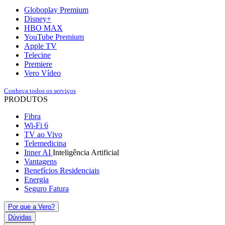
Globoplay Premium
Disney+
HBO MAX
YouTube Premium
Apple TV
Telecine
Premiere
Vero Vídeo
Conheça todos os serviços
PRODUTOS
Fibra
Wi-Fi 6
TV ao Vivo
Telemedicina
Inner AI
Inteligência Artificial
Vantagens
Benefícios Residenciais
Energia
Seguro Fatura
Por que a Vero?
Dúvidas