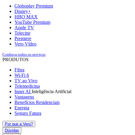
Globoplay Premium
Disney+
HBO MAX
YouTube Premium
Apple TV
Telecine
Premiere
Vero Vídeo
Conheça todos os serviços
PRODUTOS
Fibra
Wi-Fi 6
TV ao Vivo
Telemedicina
Inner AI
Inteligência Artificial
Vantagens
Benefícios Residenciais
Energia
Seguro Fatura
Por que a Vero?
Dúvidas