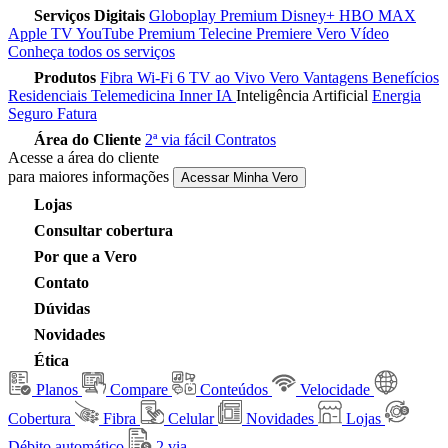
Serviços Digitais
Globoplay Premium
Disney+
HBO MAX
Apple TV
YouTube Premium
Telecine
Premiere
Vero Vídeo
Conheça todos os serviços
Produtos
Fibra
Wi-Fi 6
TV ao Vivo
Vero Vantagens
Benefícios
Residenciais
Telemedicina
Inner IA
Inteligência Artificial
Energia
Seguro Fatura
Área do Cliente
2ª via fácil
Contratos
Acesse a área do cliente
para maiores informações
Acessar Minha Vero
Lojas
Consultar cobertura
Por que a Vero
Contato
Dúvidas
Novidades
Ética
Planos
Compare
Conteúdos
Velocidade
Cobertura
Fibra
Celular
Novidades
Lojas
Débito automático
2 via