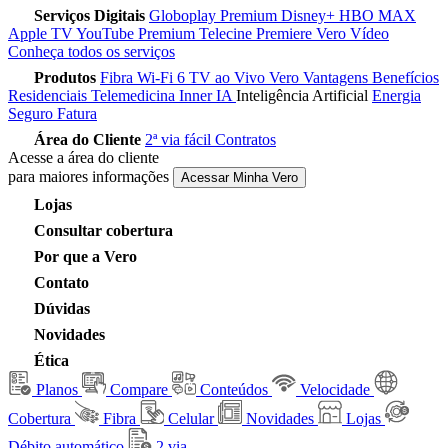
Serviços Digitais
Globoplay Premium
Disney+
HBO MAX
Apple TV
YouTube Premium
Telecine
Premiere
Vero Vídeo
Conheça todos os serviços
Produtos
Fibra
Wi-Fi 6
TV ao Vivo
Vero Vantagens
Benefícios
Residenciais
Telemedicina
Inner IA
Inteligência Artificial
Energia
Seguro Fatura
Área do Cliente
2ª via fácil
Contratos
Acesse a área do cliente
para maiores informações
Acessar Minha Vero
Lojas
Consultar cobertura
Por que a Vero
Contato
Dúvidas
Novidades
Ética
Planos
Compare
Conteúdos
Velocidade
Cobertura
Fibra
Celular
Novidades
Lojas
Débito automático
2 via