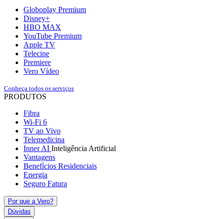
Globoplay Premium
Disney+
HBO MAX
YouTube Premium
Apple TV
Telecine
Premiere
Vero Vídeo
Conheça todos os serviços
PRODUTOS
Fibra
Wi-Fi 6
TV ao Vivo
Telemedicina
Inner AI
Inteligência Artificial
Vantagens
Benefícios Residenciais
Energia
Seguro Fatura
Por que a Vero?
Dúvidas