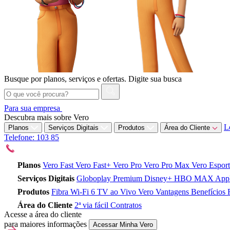
Busque por planos, serviços e ofertas.
Digite sua busca
Para sua empresa
Descubra mais sobre Vero
L
Planos
Serviços Digitais
Produtos
Área do Cliente
Telefone: 103 85
Planos
Vero Fast
Vero Fast+
Vero Pro
Vero Pro Max
Vero Espor
Serviços Digitais
Globoplay Premium
Disney+
HBO MAX
App
Produtos
Fibra
Wi-Fi 6
TV ao Vivo
Vero Vantagens
Benefícios 
Área do Cliente
2ª via fácil
Contratos
Acesse a área do cliente
para maiores informações
Acessar Minha Vero