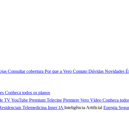
ojas
Consultar cobertura
Por que a Vero
Contato
Dúvidas
Novidades
É
tes
Conheça todos os planos
le TV
YouTube Premium
Telecine
Premiere
Vero Vídeo
Conheça todos
Residenciais
Telemedicina
Inner IA
Inteligência Artificial
Energia
Segur