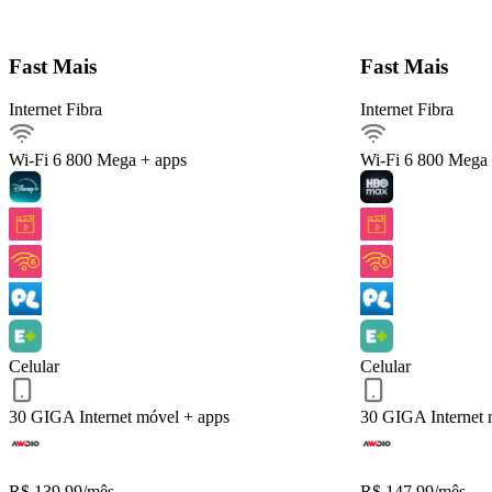
Detalhes do Plano
Fast Mais
Fast Mais
Internet Fibra
Internet Fibra
Internet Fibra800Mega
Ver detalhes
Wi-Fi 6
800 Mega + apps
Wi-Fi 6
800 Mega 
Internet móvel
Streaming
Arquivos pesados
Celular 30 GIGA
Serviços inclusos
Celular
Celular
QUERO ESTE!
Voltar
30 GIGA
Internet móvel + apps
30 GIGA
Internet
R$
139,99
/mês
R$
147,99
/mês