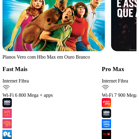
Planos Vero com Hbo Max em Ouro Branco
Detalhes do Plano
Fast Mais
Pro Max
Internet Fibra
Internet Fibra
Internet Fibra800Mega
Ver detalhes
Wi-Fi 6
800 Mega + apps
Wi-Fi 7
900 Mega 
Internet móvel
Streaming
Arquivos pesados
Celular 30 GIGA
Serviços inclusos