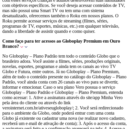
com esses serviços crianças e adultos desenvolvem suas habilidades
com objetivos específicos. Se você deseja acessar conteúdos de TV,
mas não possui uma Smart TV ou tem uma com sistema
desatualizado, oferecemos também o Roku em nossos planos. O
Roku permite acessar serviços de streaming (filmes, séries,
programas de TV, esportes, músicas, etc.) em qualquer televisão,
dando a liberdade de assistir quando e como quiser.
Como faço para ter acessos ao Globoplay Premium em Ouro
Branco?
No Globoplay – Plano Padrão tem todo o conteúdo Globo que o
brasileiro adora. Você assiste a filmes, séries, produções originais,
novelas, esportes, programas e ainda tem os canais ao vivo TV
Globo e Futura, entre outros. Já no Globoplay – Plano Premium,
além de todo o conteúdo presente no catálogo do Globoplay – Plano
Padrão, você ainda conta com 26 canais ao vivo para se divertir,
informar e emocionar. Caso o seu plano Vero possua o serviço
Globoplay – Plano Padrão e Globoplay – Plano Premium, entenda
como acessar: 1. Ative a assinatura através do site/app Minha Vero
pela área do cliente ou através do link
verointernet.com.br/ativeseugloboplay/; 2. Você será redirecionado
para o ambiente da Globo, onde poderá entrar com uma conta
Globo já existente ou cadastrar uma nova (se realizar novo cadastro,
receberá um e-mail de ativação de conta); 3. Após o acesso da conta,
a assinatura será feita e a confirmação aparecerá na tela; 4. Acesse o