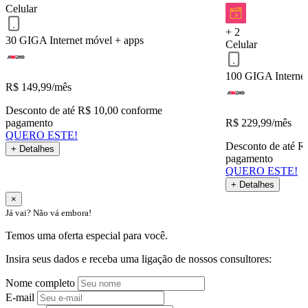
Celular
+ 2
30 GIGA
Internet móvel + apps
Celular
QUERO ESTE!
Voltar
100 GIGA
Interne
R$
149,99
/mês
Desconto de até R$ 10,00 conforme
pagamento
R$
229,99
/mês
QUERO ESTE!
Desconto de até R
+ Detalhes
pagamento
QUERO ESTE!
+ Detalhes
×
Já vai? Não vá embora!
Temos uma oferta especial para você.
Insira seus dados e receba uma ligação de nossos consultores:
Nome completo
E-mail