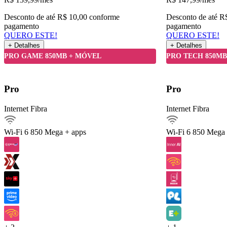
Desconto de até R$ 10,00 conforme
Desconto de até R
pagamento
pagamento
QUERO ESTE!
QUERO ESTE!
+ Detalhes
+ Detalhes
Detalhes do Plano
PRO GAME 850MB + MÓVEL
PRO TECH 850MB
Internet Fibra850Mega
Pro
Pro
Ver detalhes
Internet Fibra
Internet Fibra
Internet móvel
Streaming
Wi-Fi 6
850 Mega + apps
Wi-Fi 6
850 Mega 
Jogar online
Celular 60 GIGA
Serviços inclusos
QUERO ESTE!
Voltar