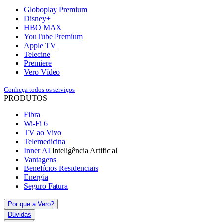
Globoplay Premium
Disney+
HBO MAX
YouTube Premium
Apple TV
Telecine
Premiere
Vero Vídeo
Conheça todos os serviços
PRODUTOS
Fibra
Wi-Fi 6
TV ao Vivo
Telemedicina
Inner AI
Inteligência Artificial
Vantagens
Benefícios Residenciais
Energia
Seguro Fatura
Por que a Vero?
Dúvidas