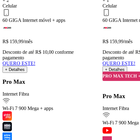
+ 2
+ 1
Celular
Celular
60 GIGA
Internet móvel + apps
60 GIGA
Internet
R$
159,99
/mês
R$
159,99
/mês
Desconto de até R$ 10,00 conforme
Desconto de até R
pagamento
pagamento
QUERO ESTE!
QUERO ESTE!
+ Detalhes
+ Detalhes
Detalhes do Plano
PRO MAX TECH 
Pro Max
Internet Fibra
Internet Fibra900Mega
Pro Max
Ver detalhes
Wi-Fi 7
900 Mega + apps
Internet Fibra
Internet móvel
Streaming
Wi-Fi 7
900 Mega 
Arquivos pesados