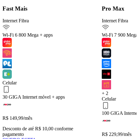
Detalhes do Plano
Fast Mais
Pro Max
Internet Fibra
Internet Fibra
Internet Fibra800Mega
Ver detalhes
Wi-Fi 6
800 Mega + apps
Wi-Fi 7
900 Mega 
Internet móvel
Streaming
Arquivos pesados
Celular 30 GIGA
Serviços inclusos
Celular
+ 2
30 GIGA
Internet móvel + apps
Celular
QUERO ESTE!
Voltar
100 GIGA
Interne
R$
149,99
/mês
Desconto de até R$ 10,00 conforme
pagamento
R$
229,99
/mês