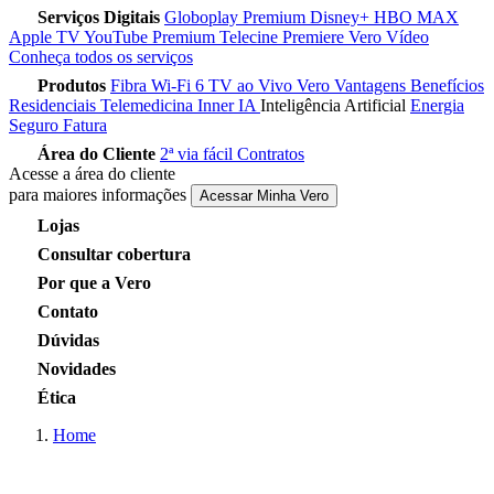
Serviços Digitais
Globoplay Premium
Disney+
HBO MAX
Apple TV
YouTube Premium
Telecine
Premiere
Vero Vídeo
Conheça todos os serviços
Produtos
Fibra
Wi-Fi 6
TV ao Vivo
Vero Vantagens
Benefícios
Residenciais
Telemedicina
Inner IA
Inteligência Artificial
Energia
Seguro Fatura
Área do Cliente
2ª via fácil
Contratos
Acesse a área do cliente
para maiores informações
Acessar Minha Vero
Lojas
Consultar cobertura
Por que a Vero
Contato
Dúvidas
Novidades
Ética
Home