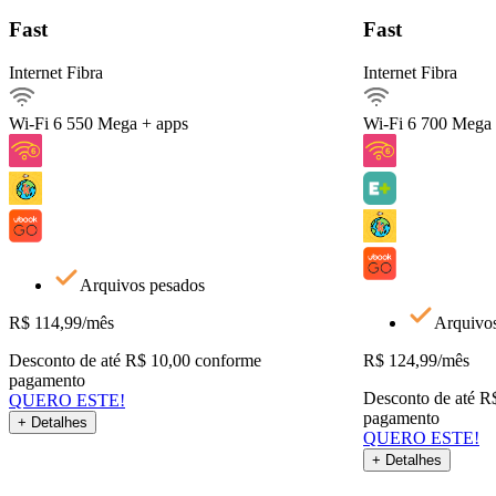
Detalhes do Plano
Fast
Fast
Internet Fibra
Internet Fibra
Internet Fibra550Mega
Ver detalhes
Wi-Fi 6
550 Mega + apps
Wi-Fi 6
700 Mega 
Arquivos pesados
QUERO ESTE!
Voltar
Arquivos pesados
R$
114,99
/mês
Arquivo
Desconto de até R$ 10,00 conforme
R$
124,99
/mês
pagamento
Desconto de até R
QUERO ESTE!
pagamento
+ Detalhes
QUERO ESTE!
+ Detalhes