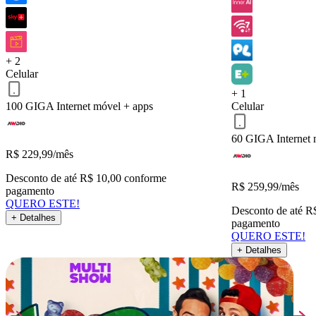
Celular 100 GIGA
Serviços inclusos
+ 2
Celular
QUERO ESTE!
Voltar
+ 1
100 GIGA
Internet móvel + apps
Celular
60 GIGA
Internet
R$
229,99
/mês
Desconto de até R$ 10,00 conforme
R$
259,99
/mês
pagamento
QUERO ESTE!
Desconto de até R
+ Detalhes
pagamento
QUERO ESTE!
+ Detalhes