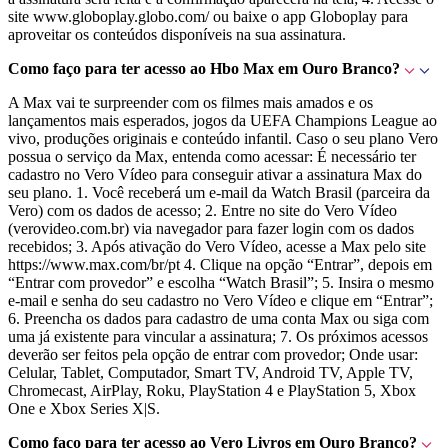
site www.globoplay.globo.com/ ou baixe o app Globoplay para
aproveitar os conteúdos disponíveis na sua assinatura.
Como faço para ter acesso ao Hbo Max em Ouro Branco?
A Max vai te surpreender com os filmes mais amados e os
lançamentos mais esperados, jogos da UEFA Champions League ao
vivo, produções originais e conteúdo infantil. Caso o seu plano Vero
possua o serviço da Max, entenda como acessar: É necessário ter
cadastro no Vero Vídeo para conseguir ativar a assinatura Max do
seu plano. 1. Você receberá um e-mail da Watch Brasil (parceira da
Vero) com os dados de acesso; 2. Entre no site do Vero Vídeo
(verovideo.com.br) via navegador para fazer login com os dados
recebidos; 3. Após ativação do Vero Vídeo, acesse a Max pelo site
https://www.max.com/br/pt 4. Clique na opção “Entrar”, depois em
“Entrar com provedor” e escolha “Watch Brasil”; 5. Insira o mesmo
e-mail e senha do seu cadastro no Vero Vídeo e clique em “Entrar”;
6. Preencha os dados para cadastro de uma conta Max ou siga com
uma já existente para vincular a assinatura; 7. Os próximos acessos
deverão ser feitos pela opção de entrar com provedor; Onde usar:
Celular, Tablet, Computador, Smart TV, Android TV, Apple TV,
Chromecast, AirPlay, Roku, PlayStation 4 e PlayStation 5, Xbox
One e Xbox Series X|S.
Como faço para ter acesso ao Vero Livros em Ouro Branco?