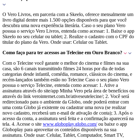
O Vero Livros, em parceria com a Skeelo, oferece mensalmente um
livro digital dentre mais 1.500 opções disponíveis para que você
descubra uma nova experiência literária. Caso o seu plano Vero
possua o serviço Vero Livros, entenda como acessar: 1. Baixe o app
Skeelo no seu celular ou tablet; 2. Realize o cadastro com o CPF do
titular do plano da Vero. Onde usar: Celular ou Tablet.
Como faço para ter acessos ao Telecine em Ouro Branco?
Com o Telecine você garante o melhor do cinema e filmes na sua
casa, são 6 canais transmitindo filmes 24 horas por dia de todas
categorias desde infantil, comédia, romance, clássicos do cinema, e
recém-lançados também estão no Telecine Caso o seu plano Vero
possua o serviço Telecine, entenda como acessar: 1. Ative a
assinatura através do site/app Minha Vero pela área de benefícios ou
através do link verointernet.com.br/ativeseutelecine/; 2. Você será
redirecionado para o ambiente da Globo, onde poderá entrar com
uma conta Globo já existente ou cadastrar uma nova (se realizar
novo cadastro, receberá um e-mail de ativação de conta); 3. Após o
acesso da conta, a assinatura será feita e a confirmação aparecerá na
tela. 4. Acesse o site
www.globoplay.globo.com/
ou baixe o app
Globoplay para aproveitar os conteúdos disponíveis na sua
assinatura. Onde usar: Celular, Tablet, Computador, Smart TV,