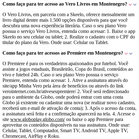
Como faço para ter acesso ao Vero Livros em Montenegro?
O Vero Livros, em parceria com a Skeelo, oferece mensalmente um
livro digital dentre mais 1.500 opções disponíveis para que você
descubra uma nova experiência literária. Caso o seu plano Vero
possua o serviço Vero Livros, entenda como acessar: 1. Baixe o app
Skeelo no seu celular ou tablet; 2. Realize o cadastro com o CPF do
titular do plano da Vero. Onde usar: Celular ou Tablet.
Como faço para ter acessos ao Premiere em Montenegro?
O Premiere é para os verdadeiros apaixonados por futebol. Você
assiste a jogos estaduais, Brasileirão, Copa do Brasil, conteúdos ao
vivo e futebol 24h. Caso o seu plano Vero possua o serviço
Premiere, entenda como acessar: 1. Ative a assinatura através do
site/app Minha Vero pela área de benefícios ou através do link
verointernet.com.br/ativeseupremiere/ 2. Você será redirecionado
para o ambiente da Globo, onde poderá entrar com uma conta
Globo já existente ou cadastrar uma nova (se realizar novo cadastro,
receberá um e-mail de ativação de conta); 3. Após o acesso da conta,
a assinatura será feita e a confirmação aparecerá na tela. 4. Acesse o
site
www.globoplay.globo.com/
ou baixe o app Premiere para
aproveitar os conteúdos disponíveis na sua assinatura. Onde usar:
Celular, Tablet, Computador, Smart TV, Android TV, Apple TV,
Chromecast, AirPlay e Roku.