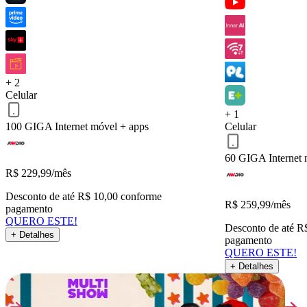
Celular 100 GIGA
Serviços inclusos
+ 2
Celular
QUERO ESTE!
Voltar
+ 1
100 GIGA
Internet móvel + apps
Celular
60 GIGA
Internet
R$
229,99
/mês
Desconto de até R$ 10,00 conforme
R$
259,99
/mês
pagamento
QUERO ESTE!
Desconto de até R
+ Detalhes
pagamento
QUERO ESTE!
+ Detalhes