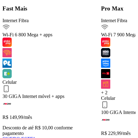
Detalhes do Plano
Fast Mais
Pro Max
Internet Fibra
Internet Fibra
Internet Fibra800Mega
Ver detalhes
Wi-Fi 6
800 Mega + apps
Wi-Fi 7
900 Mega 
Internet móvel
Streaming
Arquivos pesados
Celular 30 GIGA
Serviços inclusos
Celular
+ 2
30 GIGA
Internet móvel + apps
Celular
QUERO ESTE!
Voltar
100 GIGA
Interne
R$
149,99
/mês
Desconto de até R$ 10,00 conforme
pagamento
R$
229,99
/mês