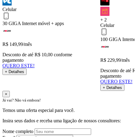
Serviços inclusos
Celular
+ 2
30 GIGA
Internet móvel + apps
Celular
QUERO ESTE!
Voltar
100 GIGA
Interne
R$
149,99
/mês
Desconto de até R$ 10,00 conforme
pagamento
R$
229,99
/mês
QUERO ESTE!
Desconto de até R
+ Detalhes
pagamento
QUERO ESTE!
+ Detalhes
×
Já vai? Não vá embora!
Temos uma oferta especial para você.
Insira seus dados e receba uma ligação de nossos consultores:
Nome completo