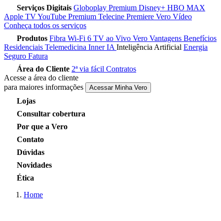
Serviços Digitais
Globoplay Premium
Disney+
HBO MAX
Apple TV
YouTube Premium
Telecine
Premiere
Vero Vídeo
Conheça todos os serviços
Produtos
Fibra
Wi-Fi 6
TV ao Vivo
Vero Vantagens
Benefícios
Residenciais
Telemedicina
Inner IA
Inteligência Artificial
Energia
Seguro Fatura
Área do Cliente
2ª via fácil
Contratos
Acesse a área do cliente
para maiores informações
Acessar Minha Vero
Lojas
Consultar cobertura
Por que a Vero
Contato
Dúvidas
Novidades
Ética
Home