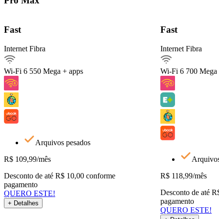
Pro Max
Detalhes do Plano
Fast
Fast
Internet Fibra
Internet Fibra
Internet Fibra550Mega
Ver detalhes
Wi-Fi 6
550 Mega + apps
Wi-Fi 6
700 Mega 
Arquivos pesados
QUERO ESTE!
Voltar
Arquivos pesados
R$
109,99
/mês
Arquivo
Desconto de até R$ 10,00 conforme
R$
118,99
/mês
pagamento
Desconto de até R
QUERO ESTE!
pagamento
+ Detalhes
QUERO ESTE!