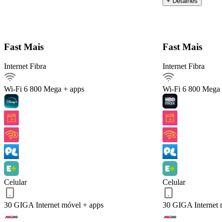
+ Detalhes
Detalhes do Plano
Fast Mais
Fast Mais
Internet Fibra
Internet Fibra
Internet Fibra800Mega
Ver detalhes
Wi-Fi 6
800 Mega + apps
Wi-Fi 6
800 Mega 
Internet móvel
Streaming
Arquivos pesados
Celular 30 GIGA
Serviços inclusos
Celular
Celular
QUERO ESTE!
Voltar
30 GIGA
Internet móvel + apps
30 GIGA
Internet