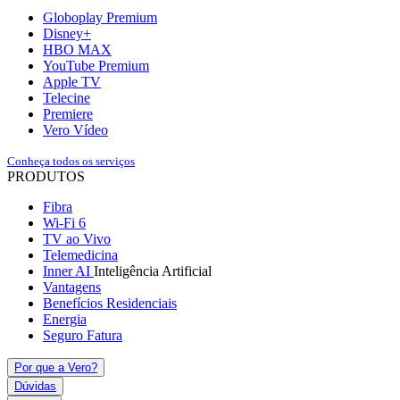
Globoplay Premium
Disney+
HBO MAX
YouTube Premium
Apple TV
Telecine
Premiere
Vero Vídeo
Conheça todos os serviços
PRODUTOS
Fibra
Wi-Fi 6
TV ao Vivo
Telemedicina
Inner AI
Inteligência Artificial
Vantagens
Benefícios Residenciais
Energia
Seguro Fatura
Por que a Vero?
Dúvidas