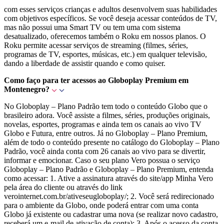
com esses serviços crianças e adultos desenvolvem suas habilidades
com objetivos específicos. Se você deseja acessar conteúdos de TV,
mas não possui uma Smart TV ou tem uma com sistema
desatualizado, oferecemos também o Roku em nossos planos. O
Roku permite acessar serviços de streaming (filmes, séries,
programas de TV, esportes, músicas, etc.) em qualquer televisão,
dando a liberdade de assistir quando e como quiser.
Como faço para ter acessos ao Globoplay Premium em
Montenegro?
No Globoplay – Plano Padrão tem todo o conteúdo Globo que o
brasileiro adora. Você assiste a filmes, séries, produções originais,
novelas, esportes, programas e ainda tem os canais ao vivo TV
Globo e Futura, entre outros. Já no Globoplay – Plano Premium,
além de todo o conteúdo presente no catálogo do Globoplay – Plano
Padrão, você ainda conta com 26 canais ao vivo para se divertir,
informar e emocionar. Caso o seu plano Vero possua o serviço
Globoplay – Plano Padrão e Globoplay – Plano Premium, entenda
como acessar: 1. Ative a assinatura através do site/app Minha Vero
pela área do cliente ou através do link
verointernet.com.br/ativeseugloboplay/; 2. Você será redirecionado
para o ambiente da Globo, onde poderá entrar com uma conta
Globo já existente ou cadastrar uma nova (se realizar novo cadastro,
receberá um e-mail de ativação de conta); 3. Após o acesso da conta,