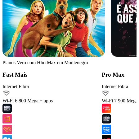
Planos Vero com Hbo Max em Montenegro
Detalhes do Plano
Fast Mais
Pro Max
Internet Fibra
Internet Fibra
Internet Fibra800Mega
Ver detalhes
Wi-Fi 6
800 Mega + apps
Wi-Fi 7
900 Mega 
Internet móvel
Streaming
Arquivos pesados
Celular 30 GIGA