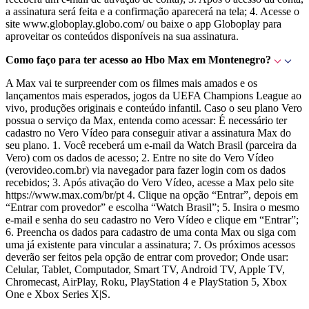
a assinatura será feita e a confirmação aparecerá na tela; 4. Acesse o
site www.globoplay.globo.com/ ou baixe o app Globoplay para
aproveitar os conteúdos disponíveis na sua assinatura.
Como faço para ter acesso ao Hbo Max em Montenegro?
A Max vai te surpreender com os filmes mais amados e os
lançamentos mais esperados, jogos da UEFA Champions League ao
vivo, produções originais e conteúdo infantil. Caso o seu plano Vero
possua o serviço da Max, entenda como acessar: É necessário ter
cadastro no Vero Vídeo para conseguir ativar a assinatura Max do
seu plano. 1. Você receberá um e-mail da Watch Brasil (parceira da
Vero) com os dados de acesso; 2. Entre no site do Vero Vídeo
(verovideo.com.br) via navegador para fazer login com os dados
recebidos; 3. Após ativação do Vero Vídeo, acesse a Max pelo site
https://www.max.com/br/pt 4. Clique na opção “Entrar”, depois em
“Entrar com provedor” e escolha “Watch Brasil”; 5. Insira o mesmo
e-mail e senha do seu cadastro no Vero Vídeo e clique em “Entrar”;
6. Preencha os dados para cadastro de uma conta Max ou siga com
uma já existente para vincular a assinatura; 7. Os próximos acessos
deverão ser feitos pela opção de entrar com provedor; Onde usar:
Celular, Tablet, Computador, Smart TV, Android TV, Apple TV,
Chromecast, AirPlay, Roku, PlayStation 4 e PlayStation 5, Xbox
One e Xbox Series X|S.