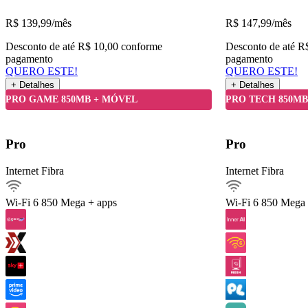
R$
139,99
/mês
R$
147,99
/mês
Desconto de até R$ 10,00 conforme
Desconto de até R
pagamento
pagamento
QUERO ESTE!
QUERO ESTE!
+ Detalhes
+ Detalhes
Detalhes do Plano
PRO GAME 850MB + MÓVEL
PRO TECH 850MB
Internet Fibra850Mega
Pro
Pro
Ver detalhes
Internet Fibra
Internet Fibra
Internet móvel
Streaming
Wi-Fi 6
850 Mega + apps
Wi-Fi 6
850 Mega 
Jogar online
Celular 60 GIGA
Serviços inclusos