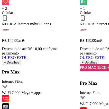
QUERO ESTE!
Voltar
+ 2
+ 1
Celular
Celular
60 GIGA
Internet móvel + apps
60 GIGA
Internet
R$
159,99
/mês
R$
159,99
/mês
Desconto de até R$ 10,00 conforme
Desconto de até R
pagamento
pagamento
QUERO ESTE!
QUERO ESTE!
+ Detalhes
+ Detalhes
Detalhes do Plano
PRO MAX TECH 
Pro Max
Internet Fibra
Internet Fibra900Mega
Pro Max
Ver detalhes
Wi-Fi 7
900 Mega + apps
Internet Fibra
Internet móvel
Streaming
Wi-Fi 7
900 Mega 
Arquivos pesados