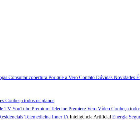
ojas
Consultar cobertura
Por que a Vero
Contato
Dúvidas
Novidades
É
tes
Conheça todos os planos
le TV
YouTube Premium
Telecine
Premiere
Vero Vídeo
Conheça todos
Residenciais
Telemedicina
Inner IA
Inteligência Artificial
Energia
Segur