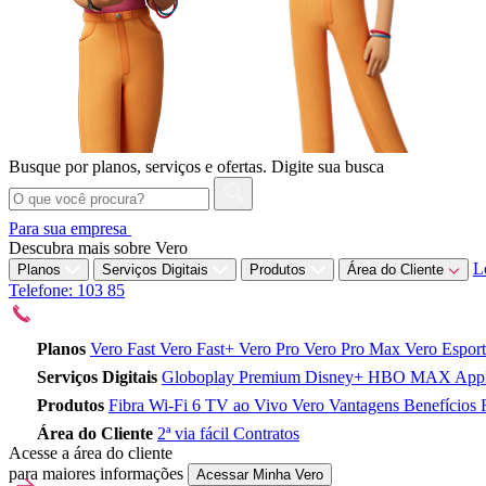
Busque por planos, serviços e ofertas.
Digite sua busca
Para sua empresa
Descubra mais sobre Vero
L
Planos
Serviços Digitais
Produtos
Área do Cliente
Telefone: 103 85
Planos
Vero Fast
Vero Fast+
Vero Pro
Vero Pro Max
Vero Espor
Serviços Digitais
Globoplay Premium
Disney+
HBO MAX
App
Produtos
Fibra
Wi-Fi 6
TV ao Vivo
Vero Vantagens
Benefícios 
Área do Cliente
2ª via fácil
Contratos
Acesse a área do cliente
para maiores informações
Acessar Minha Vero