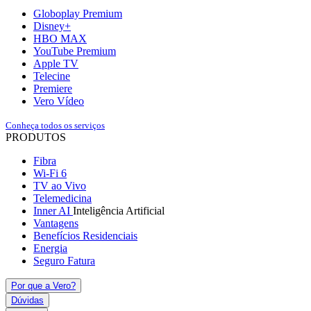
Globoplay Premium
Disney+
HBO MAX
YouTube Premium
Apple TV
Telecine
Premiere
Vero Vídeo
Conheça todos os serviços
PRODUTOS
Fibra
Wi-Fi 6
TV ao Vivo
Telemedicina
Inner AI
Inteligência Artificial
Vantagens
Benefícios Residenciais
Energia
Seguro Fatura
Por que a Vero?
Dúvidas