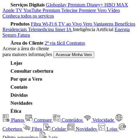
Serviços Digitais
Globoplay Premium
Disney+
HBO MAX
Apple TV
YouTube Premium
Telecine
Premiere
Vero Vídeo
Conheça todos os serviços
Produtos
Fibra
Wi-Fi 6
TV ao Vivo
Vero Vantagens
Benefícios
Residenciais
Telemedicina
Inner IA
Inteligência Artificial
Energia
Seguro Fatura
Área do Cliente
2ª via fácil
Contratos
Acesse a área do cliente
para maiores informações
Acessar Minha Vero
Lojas
Consultar cobertura
Por que a Vero
Contato
Dúvidas
Novidades
Ética
Planos
Compare
Conteúdos
Velocidade
Cobertura
Fibra
Celular
Novidades
Lojas
Débito automático
2 via