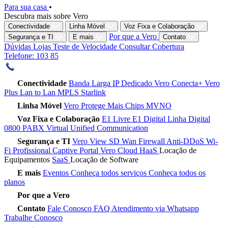
Para sua casa
•
Descubra mais sobre Vero
Conectividade
Linha Móvel
Voz Fixa e Colaboração
Por que a Vero
Segurança e TI
E mais
Contato
Dúvidas
Lojas
Teste de Velocidade
Consultar Cobertura
Telefone: 103 85
Conectividade
Banda Larga
IP Dedicado
Vero Conecta+
Vero
Plus
Lan to Lan
MPLS
Starlink
Linha Móvel
Vero Protege
Mais Chips
MVNO
Voz Fixa e Colaboração
E1 Livre
E1 Digital
Linha Digital
0800
PABX Virtual
Unified Communication
Segurança e TI
Vero View
SD Wan
Firewall
Anti-DDoS
Wi-
Fi Profissional
Captive Portal
Vero Cloud
HaaS
Locação de
Equipamentos
SaaS
Locação de Software
E mais
Eventos
Conheça todos serviços
Conheça todos os
planos
Por que a Vero
Contato
Fale Conosco
FAQ
Atendimento via Whatsapp
Trabalhe Conosco