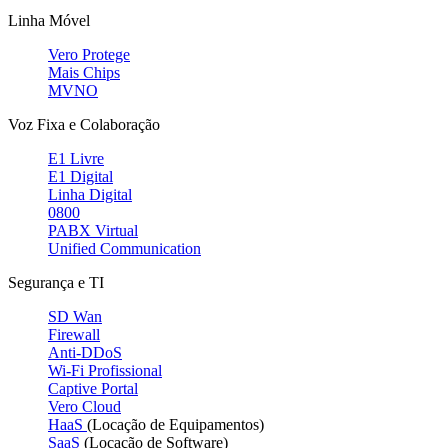
Linha Móvel
Vero Protege
Mais Chips
MVNO
Voz Fixa e Colaboração
E1 Livre
E1 Digital
Linha Digital
0800
PABX Virtual
Unified Communication
Segurança e TI
SD Wan
Firewall
Anti-DDoS
Wi-Fi Profissional
Captive Portal
Vero Cloud
HaaS
(Locação de Equipamentos)
SaaS
(Locação de Software)