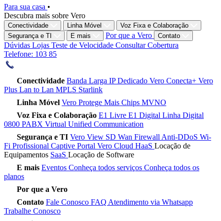
Para sua casa
•
Descubra mais sobre Vero
Conectividade
Linha Móvel
Voz Fixa e Colaboração
Por que a Vero
Segurança e TI
E mais
Contato
Dúvidas
Lojas
Teste de Velocidade
Consultar Cobertura
Telefone: 103 85
Conectividade
Banda Larga
IP Dedicado
Vero Conecta+
Vero
Plus
Lan to Lan
MPLS
Starlink
Linha Móvel
Vero Protege
Mais Chips
MVNO
Voz Fixa e Colaboração
E1 Livre
E1 Digital
Linha Digital
0800
PABX Virtual
Unified Communication
Segurança e TI
Vero View
SD Wan
Firewall
Anti-DDoS
Wi-
Fi Profissional
Captive Portal
Vero Cloud
HaaS
Locação de
Equipamentos
SaaS
Locação de Software
E mais
Eventos
Conheça todos serviços
Conheça todos os
planos
Por que a Vero
Contato
Fale Conosco
FAQ
Atendimento via Whatsapp
Trabalhe Conosco