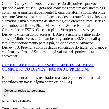
Com o Disney+ inúmeros universos estão disponíveis pra você
quando e onde quiser. Agora nós contamos com um dos streamings
com mais assinantes globalmente! É uma plataforma completa onde
o cliente Vero vai estar muito bem servidos de conteúdos exclusivos
e amados: Uma plataforma de streaming que oferece filmes, séries e
conteúdos da Disney, Pixar, Marvel, Star Wars e National
Geographic, e ESPN. Caso seu plano Vero possua o serviço
Disney+, entenda como acessar: 1. Ative a assinatura através do
site/app Minha Vero; 2. Ou também aguarde um SMS / e-mail que
terá o redirecionamento para a página de ativação. Ativação
Disney+; 3. Preencha com os dados solicitados do titular do plano, e
confirma; 4. Pronto! Seu produto já vai estar disponível para
aproveitar
CLIQUE AQUI PAR ACESSAR O LINK DO MANUAL
COMPLETO DO DISNEY+ PADRÃO E PREMIUM.
Não foram encontrados resultados mas você pode encontrar mais
conteúdos em nossa página completa de FAQ
Consultar todas as perguntas
×
Já vai? Não vá embora!
Temos uma oferta especial para você.