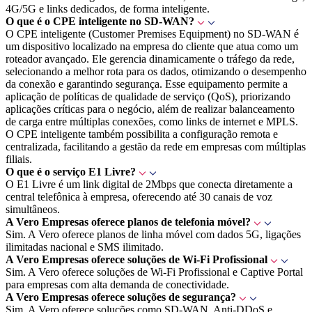
4G/5G e links dedicados, de forma inteligente.
O que é o CPE inteligente no SD-WAN?
O CPE inteligente (Customer Premises Equipment) no SD-WAN é
um dispositivo localizado na empresa do cliente que atua como um
roteador avançado. Ele gerencia dinamicamente o tráfego da rede,
selecionando a melhor rota para os dados, otimizando o desempenho
da conexão e garantindo segurança. Esse equipamento permite a
aplicação de políticas de qualidade de serviço (QoS), priorizando
aplicações críticas para o negócio, além de realizar balanceamento
de carga entre múltiplas conexões, como links de internet e MPLS.
O CPE inteligente também possibilita a configuração remota e
centralizada, facilitando a gestão da rede em empresas com múltiplas
filiais.
O que é o serviço E1 Livre?
O E1 Livre é um link digital de 2Mbps que conecta diretamente a
central telefônica à empresa, oferecendo até 30 canais de voz
simultâneos.
A Vero Empresas oferece planos de telefonia móvel?
Sim. A Vero oferece planos de linha móvel com dados 5G, ligações
ilimitadas nacional e SMS ilimitado.
A Vero Empresas oferece soluções de Wi-Fi Profissional
Sim. A Vero oferece soluções de Wi-Fi Profissional e Captive Portal
para empresas com alta demanda de conectividade.
A Vero Empresas oferece soluções de segurança?
Sim. A Vero oferece soluções como SD-WAN, Anti-DDoS e