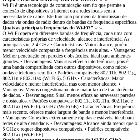
Wi-Fi é uma tecnologia de comunicação sem fio que permite a
conexão de dispositivos à internet ou a redes locais sem a
necessidade de cabos. Ele funciona por meio da transmissão de
dados via ondas de rádio dentro de bandas de frequência específicas.
Quais as principais frequências do Wi-Fi?”
O Wi-Fi opera em diferentes bandas de frequência, cada uma com
características próprias de velocidade, alcance e interferência. As
principais são: 2.4 GHz • Características: Maior alcance, porém
menor velocidade comparada a frequências mais altas. • Vantagens:
Melhor penetração em paredes e obstáculos, ideal para ambientes
grandes. • Desvantagens: Mais suscetível a interferências, pois é
uma banda compartilhada com outros dispositivos, como micro-
ondas e telefones sem fio. • Padrões compatíveis: 802.11b, 802.11g,
802.11n e 802.11ax (Wi-Fi 6). 5 GHz • Características: Maior
velocidade e menor interferência, mas com menor alcance. •
Vantagens: Menos congestionamento e maior taxa de transferência
de dados. • Desvantagens: Sinal menos eficaz ao atravessar paredes
e obstáculos. • Padrões compatíveis: 802.11a, 802.11n, 802.11ac e
802.11ax (Wi-Fi 6). 6 GHz (Wi-Fi 6E) • Características: Frequência
mais recente, oferece maior largura de banda e menos interferência.
• Vantagens: Conexões extremamente rápidas e estáveis, ideal para
redes de alta densidade. • Desvantagens: Alcance ainda menor que o
5 GHz e requer dispositivos compatíveis. • Padrões compatíveis:
802.11ax (Wi-Fi 6E).”