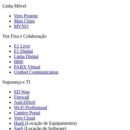
Linha Móvel
Vero Protege
Mais Chips
MVNO
Voz Fixa e Colaboração
E1 Livre
E1 Digital
Linha Digital
0800
PABX Virtual
Unified Communication
Segurança e TI
SD Wan
Firewall
Anti-DDoS
Wi-Fi Profissional
Captive Portal
Vero Cloud
HaaS
(Locação de Equipamentos)
SaaS
(Locação de Software)