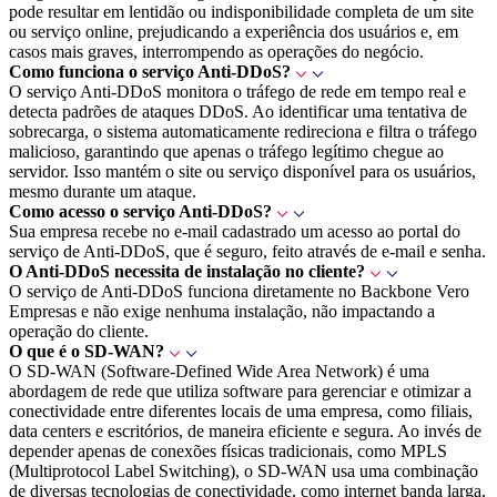
pode resultar em lentidão ou indisponibilidade completa de um site
ou serviço online, prejudicando a experiência dos usuários e, em
casos mais graves, interrompendo as operações do negócio.
Como funciona o serviço Anti-DDoS?
O serviço Anti-DDoS monitora o tráfego de rede em tempo real e
detecta padrões de ataques DDoS. Ao identificar uma tentativa de
sobrecarga, o sistema automaticamente redireciona e filtra o tráfego
malicioso, garantindo que apenas o tráfego legítimo chegue ao
servidor. Isso mantém o site ou serviço disponível para os usuários,
mesmo durante um ataque.
Como acesso o serviço Anti-DDoS?
Sua empresa recebe no e-mail cadastrado um acesso ao portal do
serviço de Anti-DDoS, que é seguro, feito através de e-mail e senha.
O Anti-DDoS necessita de instalação no cliente?
O serviço de Anti-DDoS funciona diretamente no Backbone Vero
Empresas e não exige nenhuma instalação, não impactando a
operação do cliente.
O que é o SD-WAN?
O SD-WAN (Software-Defined Wide Area Network) é uma
abordagem de rede que utiliza software para gerenciar e otimizar a
conectividade entre diferentes locais de uma empresa, como filiais,
data centers e escritórios, de maneira eficiente e segura. Ao invés de
depender apenas de conexões físicas tradicionais, como MPLS
(Multiprotocol Label Switching), o SD-WAN usa uma combinação
de diversas tecnologias de conectividade, como internet banda larga,