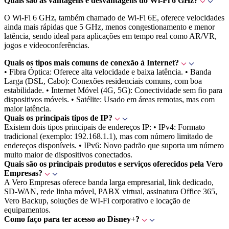
Quais são as vantagens e desvantagens do Wi-Fi 6 GHz?
O Wi-Fi 6 GHz, também chamado de Wi-Fi 6E, oferece velocidades
ainda mais rápidas que 5 GHz, menos congestionamento e menor
latência, sendo ideal para aplicações em tempo real como AR/VR,
jogos e videoconferências.
Quais os tipos mais comuns de conexão à Internet?
• Fibra Óptica: Oferece alta velocidade e baixa latência. • Banda
Larga (DSL, Cabo): Conexões residenciais comuns, com boa
estabilidade. • Internet Móvel (4G, 5G): Conectividade sem fio para
dispositivos móveis. • Satélite: Usado em áreas remotas, mas com
maior latência.
Quais os principais tipos de IP?
Existem dois tipos principais de endereços IP: • IPv4: Formato
tradicional (exemplo: 192.168.1.1), mas com número limitado de
endereços disponíveis. • IPv6: Novo padrão que suporta um número
muito maior de dispositivos conectados.
Quais são os principais produtos e serviços oferecidos pela Vero
Empresas?
A Vero Empresas oferece banda larga empresarial, link dedicado,
SD-WAN, rede linha móvel, PABX virtual, assinatura Office 365,
Vero Backup, soluções de WI-Fi corporativo e locação de
equipamentos.
Como faço para ter acesso ao Disney+?