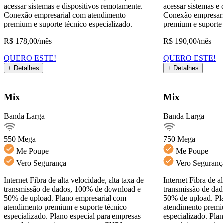
acessar sistemas e dispositivos remotamente.
acessar sistemas e
Conexão empresarial com atendimento
Conexão empresari
premium e suporte técnico especializado.
premium e suporte 
R$
178,00
/mês
R$
190,00
/mês
QUERO ESTE!
QUERO ESTE!
+ Detalhes
+ Detalhes
Detalhes do Plano
Mix
Mix
Banda Larga
Banda Larga
Banda Larga550Mega
Ver detalhes
550 Mega
750 Mega
Me Poupe
Me Poupe
Navegação corporativa
Emissão de notas fiscais
E
Vero Segurança
Vero Seguranç
QUERO ESTE!
Internet Fibra de alta velocidade, alta taxa de
Internet Fibra de al
Voltar
transmissão de dados, 100% de download e
transmissão de da
50% de upload. Plano empresarial com
50% de upload. Pl
atendimento premium e suporte técnico
atendimento premi
especializado. Plano especial para empresas
especializado. Pla