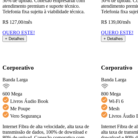
50% de upload. Conexão empresarial com
50% de upload. Co
atendimento premium e suporte técnico.
atendimento premiu
Telefonia fixa sujeita à viabilidade técnica.
Telefonia fixa sujei
R$
127,00
/mês
R$
139,00
/mês
QUERO ESTE!
QUERO ESTE!
+ Detalhes
+ Detalhes
Detalhes do Plano
Corporativo
Corporativo
Banda Larga
Banda Larga
Banda Larga600Mega
Ver detalhes
600 Mega
800 Mega
Livros Áudio Book
Wi-Fi 6
Alta disponibilidade
Backup em nuvem
Me Poupe
Mesh
Dados em tempo real
Vero Segurança
Livros Áudio 
QUERO ESTE!
Internet Fibra de alta velocidade, alta taxa de
Internet Fibra de a
Voltar
transmissão de dados, 100% de download e
alta taxa de trans
80% de upload. Conexão corporativa com
download e 80% de