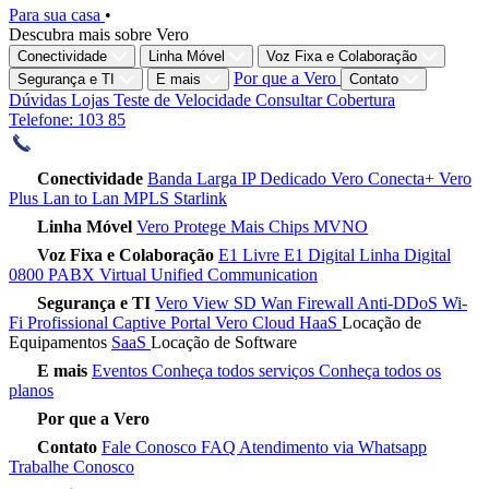
Para sua casa
•
Descubra mais sobre Vero
Conectividade
Linha Móvel
Voz Fixa e Colaboração
Por que a Vero
Segurança e TI
E mais
Contato
Dúvidas
Lojas
Teste de Velocidade
Consultar Cobertura
Telefone: 103 85
Conectividade
Banda Larga
IP Dedicado
Vero Conecta+
Vero
Plus
Lan to Lan
MPLS
Starlink
Linha Móvel
Vero Protege
Mais Chips
MVNO
Voz Fixa e Colaboração
E1 Livre
E1 Digital
Linha Digital
0800
PABX Virtual
Unified Communication
Segurança e TI
Vero View
SD Wan
Firewall
Anti-DDoS
Wi-
Fi Profissional
Captive Portal
Vero Cloud
HaaS
Locação de
Equipamentos
SaaS
Locação de Software
E mais
Eventos
Conheça todos serviços
Conheça todos os
planos
Por que a Vero
Contato
Fale Conosco
FAQ
Atendimento via Whatsapp
Trabalhe Conosco