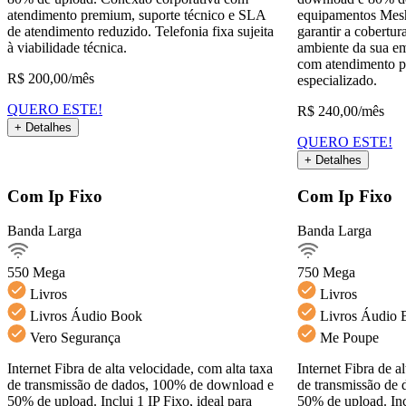
atendimento premium, suporte técnico e SLA
equipamentos Mesh
de atendimento reduzido. Telefonia fixa sujeita
garantir a cobertu
à viabilidade técnica.
ambiente da sua em
com atendimento p
R$
200,00
/mês
especializado.
QUERO ESTE!
R$
240,00
/mês
+ Detalhes
QUERO ESTE!
+ Detalhes
Detalhes do Plano
Com Ip Fixo
Com Ip Fixo
Banda Larga
Banda Larga
Banda Larga550Mega
Ver detalhes
550 Mega
750 Mega
Livros
Livros
Monitoramento remoto
Aplicações em nuvem
Livros Áudio Book
Livros Áudio 
Acesso externo
Pequ
Vero Segurança
Me Poupe
QUERO ESTE!
Internet Fibra de alta velocidade, com alta taxa
Internet Fibra de a
Voltar
de transmissão de dados, 100% de download e
de transmissão de
50% de upload. Inclui 1 IP Fixo, ideal para
50% de upload. Incl