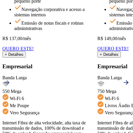
pequeno porte
pequeno por
Voltar
Navegação corporativa e acesso a
Navegaçã
sistemas internos
sistemas int
Emissão de notas fiscais e rotinas
Emissão d
administrativas
administrati
R$
137,00
/mês
R$
149,00
/mês
QUERO ESTE!
QUERO ESTE!
+ Detalhes
+ Detalhes
Detalhes do Plano
Empresarial
Empresarial
Banda Larga
Banda Larga
Banda Larga550Mega
Ver detalhes
550 Mega
750 Mega
Wi-Fi 6
Wi-Fi 6
Navegação corporativa
Emissão de notas fiscais
E
Me Poupe
Livros Áudio 
Vero Segurança
Vero Seguranç
QUERO ESTE!
Voltar
Internet Fibra de alta velocidade, alta taxa de
Internet Fibra de al
transmissão de dados, 100% de download e
transmissão de da