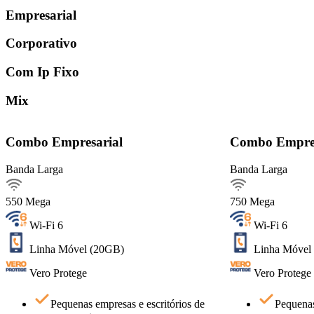
Empresarial
Corporativo
Com Ip Fixo
Mix
Detalhes do Plano
Combo Empresarial
Combo Empres
Banda Larga
Banda Larga
Banda Larga550Mega
Ver detalhes
550 Mega
750 Mega
Pequenas empresas e escritórios de
Pequenas emp
Wi-Fi 6
Wi-Fi 6
pequeno porte
Navegação corporativa e acesso a
Navegação 
Linha Móvel (20GB)
Linha Móvel
sistemas internos
Emissão de notas fiscais e rotinas
Emissão de 
Vero Protege
Vero Protege
administrativas
Pequenas empresas e escritórios de
Pequenas
QUERO ESTE!