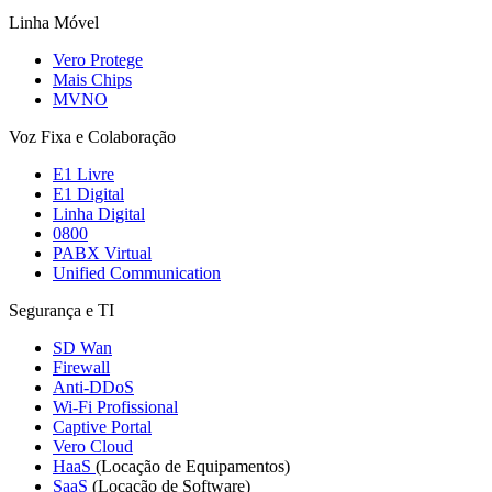
Linha Móvel
Vero Protege
Mais Chips
MVNO
Voz Fixa e Colaboração
E1 Livre
E1 Digital
Linha Digital
0800
PABX Virtual
Unified Communication
Segurança e TI
SD Wan
Firewall
Anti-DDoS
Wi-Fi Profissional
Captive Portal
Vero Cloud
HaaS
(Locação de Equipamentos)
SaaS
(Locação de Software)