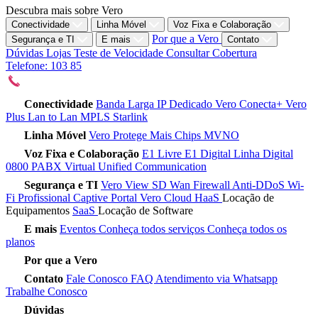
Descubra mais sobre Vero
Conectividade
Linha Móvel
Voz Fixa e Colaboração
Por que a Vero
Segurança e TI
E mais
Contato
Dúvidas
Lojas
Teste de Velocidade
Consultar Cobertura
Telefone: 103 85
Conectividade
Banda Larga
IP Dedicado
Vero Conecta+
Vero
Plus
Lan to Lan
MPLS
Starlink
Linha Móvel
Vero Protege
Mais Chips
MVNO
Voz Fixa e Colaboração
E1 Livre
E1 Digital
Linha Digital
0800
PABX Virtual
Unified Communication
Segurança e TI
Vero View
SD Wan
Firewall
Anti-DDoS
Wi-
Fi Profissional
Captive Portal
Vero Cloud
HaaS
Locação de
Equipamentos
SaaS
Locação de Software
E mais
Eventos
Conheça todos serviços
Conheça todos os
planos
Por que a Vero
Contato
Fale Conosco
FAQ
Atendimento via Whatsapp
Trabalhe Conosco
Dúvidas