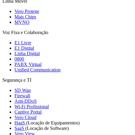
Linha Móvel
Vero Protege
Mais Chips
MVNO
Voz Fixa e Colaboração
E1 Livre
E1 Digital
Linha Digital
0800
PABX Virtual
Unified Communication
Segurança e TI
SD Wan
Firewall
Anti-DDoS
Wi-Fi Profissional
Captive Portal
Vero Cloud
HaaS
(Locação de Equipamentos)
SaaS
(Locação de Software)
Vero View